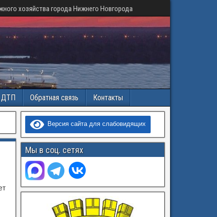
жного хозяйства города Нижнего Новгорода
и ДТП
Обратная связь
Контакты
Версия сайта для слабовидящих
Мы в соц. сетях
е
ет