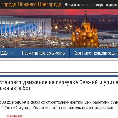
 города Нижнего Новгорода.
Департамент транспорта и доро
ОДД»
Нормативные документы
Карта мест концентраци
тановят движение на переулке Свежий и улиц
тажных работ
2.00 29 ноября
в связи со строительно-монтажными работами буд
ке Свежий и улице Головнина из-за строительно-монтажных работ