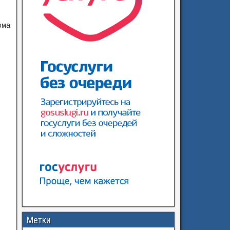
ома
Метки