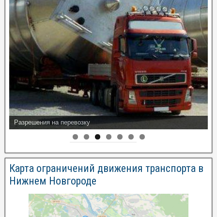
Разрешения на перевозку
Информация по эвакуаторам
Карта ограничений движения транспорта в
Нижнем Новгороде