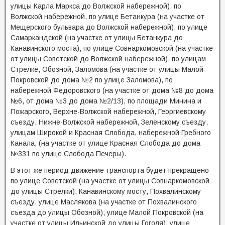
улицы Карла Маркса до Волжской набережной), по
Волжской набережной, по улице Бетанкура (на участке от
Мещерского бульвара до Волжской набережной), по улице
Самаркандской (на участке от улицы Бетанкура до
Канавинского моста), по улице Совнаркомовской (на участке
от улицы Советской до Волжской набережной), по улицам
Стрелке, Обозной, Заломова (на участке от улицы Малой
Покровской до дома №2 по улице Заломова), по
набережной Федоровского (на участке от дома №8 до дома
№6, от дома №3 до дома №2/13), по площади Минина и
Пожарского, Верхне-Волжской набережной, Георгиевскому
съезду, Нижне-Волжской набережной, Зеленскому съезду,
улицам Широкой и Красная Слобода, набережной Гребного
Канала, (на участке от улице Красная Слобода до дома
№331 по улице Слобода Печеры).
В этот же период движение транспорта будет прекращено
по улице Советской (на участке от улицы Совнаркомовской
до улицы Стрелки), Канавинскому мосту, Похвалинскому
съезду, улице Маслякова (на участке от Похвалинского
съезда до улицы Обозной), улице Малой Покровской (на
участке от улицы Ильинской до улицы Гоголя), улице