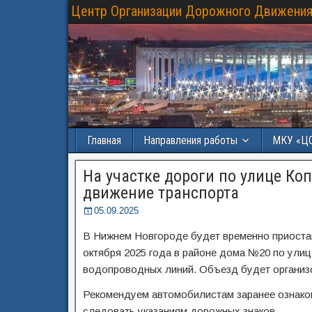
Центр Организации Дорожного Движения
Главная
Направления работы
МКУ «Ц
На участке дороги по улице Ко
движение транспорта
05.09.2025
В Нижнем Новгороде будет временно приостано
октября 2025 года в районе дома №20 по улиц
водопроводных линий. Объезд будет организ
Рекомендуем автомобилистам заранее ознако
следовать указаниям дорожных знаков.