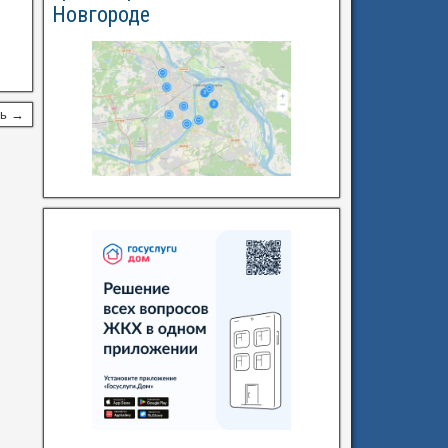
Новгороде
сь →