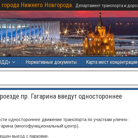
 города Нижнего Новгорода.
Департамент транспорта и доро
ОДД»
Нормативные документы
Карта мест концентраци
оезде пр. Гагарина введут одностороннее
ести одностороннее движение транспорта по участкам улично-
агарина (многофункциональный центр).
ещен выезд с парковки.