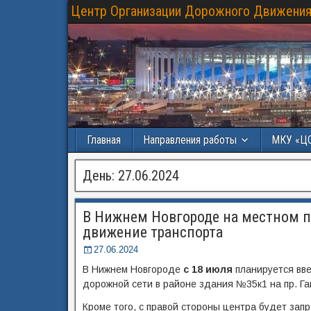
Центр Организации Дорожного Движения
Главная
Направления работы
МКУ «Ц
День:
27.06.2024
В Нижнем Новгороде на местном пр
движение транспорта
27.06.2024
В Нижнем Новгороде
с 18 июля
планируется вв
дорожной сети в районе здания №35к1 на пр. Г
Кроме того, с правой стороны центра будет запр