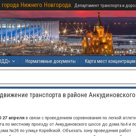
 города Нижнего Новгорода.
Департамент транспорта и доро
ОДД»
Нормативные документы
Карта мест концентраци
 движение транспорта в районе Анкудиновского
00 27 апреля
в связи с проведением соревнования по легкой атлет
а по местному проезду от Анкудиновского шоссе до дома №4 и п
дома №26 по улице Корейской. Объехать зону проведения работ