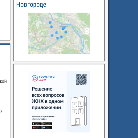
Новгороде
ской
ых