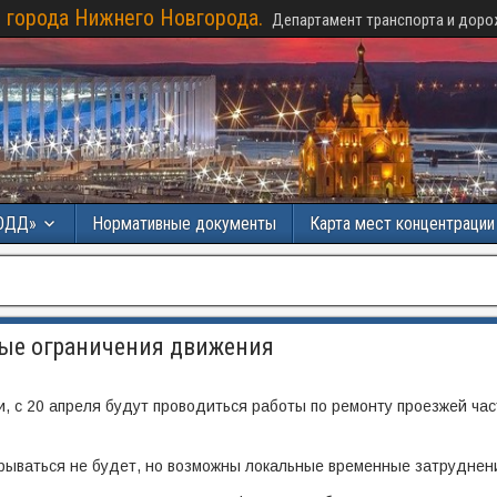
 города Нижнего Новгорода.
Департамент транспорта и доро
ОДД»
Нормативные документы
Карта мест концентраци
ные ограничения движения
 с 20 апреля будут проводиться работы по ремонту проезжей час
рываться не будет, но возможны локальные временные затруднен