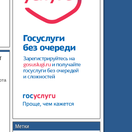
т
рта
Метки