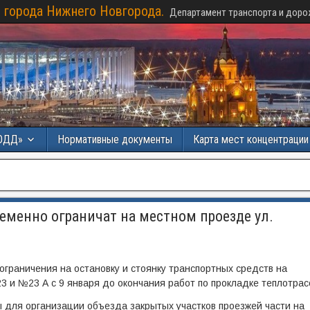
 города Нижнего Новгорода.
Департамент транспорта и доро
ОДД»
Нормативные документы
Карта мест концентраци
еменно ограничат на местном проезде ул.
граничения на остановку и стоянку транспортных средств на
 и №23 А с 9 января до окончания работ по прокладке теплотрас
для организации объезда закрытых участков проезжей части на