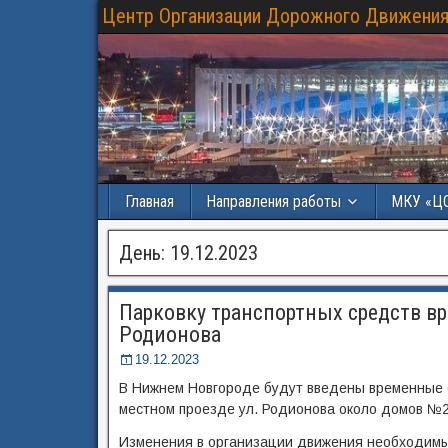
Центр Организации Дорожного Движения
Главная
Направления работы
МКУ «Ц
День:
19.12.2023
Парковку транспортных средств вр
Родионова
19.12.2023
В Нижнем Новгороде будут введены временные о
местном проезде ул. Родионова около домов №23
Изменения в организации движения необходимы 