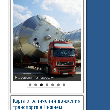
Разрешения на перевозку
Информация по эвакуаторам
Карта ограничений движения
транспорта в Нижнем