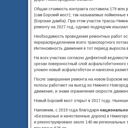
Общая стоимость контракта составила 179 млн р
(сам Борский мост); так называемые пойменные
(Борская дамба). При этом участок трассы Ниж
ремонту на 2027 год, однако подрядчик изыскал
Необходимость проведения ремонтных работ ост
перераспределением всего транспортного потока 
Интенсивность движения в тот период выросла в
На всех участках согласно дефектной ведомост
срезан поверхностный слой асфальтобетонного 
уложен новый асфальтобетон и нанесена разме
После завершения ремонта на новом Борском мо
полосы работают на выезд из Нижнего Новгоро
движение, и знаки ограничения скорости движени
Новый Борский мост открыт в 2017 году. Нынешн
Напомним, с 2019 года благодаря
национально
«Безопасные и качественные дороги) в Нижегоро
и реконструировано около 140 км региональных т