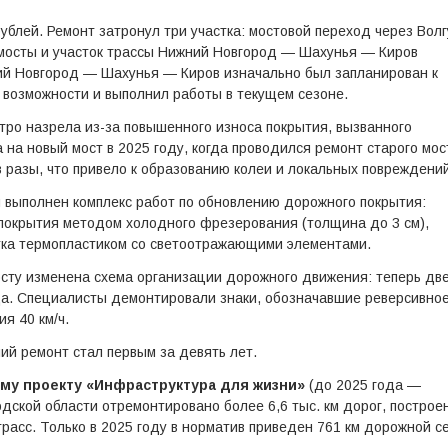
ублей. Ремонт затронул три участка: мостовой переход через Волг
 мосты и участок трассы Нижний Новгород — Шахунья — Киров
ний Новгород — Шахунья — Киров изначально был запланирован к
 возможности и выполнил работы в текущем сезоне.
ро назрела из-за повышенного износа покрытия, вызванного
на новый мост в 2025 году, когда проводился ремонт старого мос
 разы, что привело к образованию колеи и локальных повреждений
и выполнен комплекс работ по обновлению дорожного покрытия:
покрытия методом холодного фрезерования (толщина до 3 см),
тка термопластиком со светоотражающими элементами.
сту изменена схема организации дорожного движения: теперь дв
да. Специалисты демонтировали знаки, обозначавшие реверсивно
я 40 км/ч.
ий ремонт стал первым за девять лет.
му проекту «Инфраструктура для жизни»
(до 2025 года —
дской области отремонтировано более 6,6 тыс. км дорог, построе
расс. Только в 2025 году в норматив приведен 761 км дорожной с