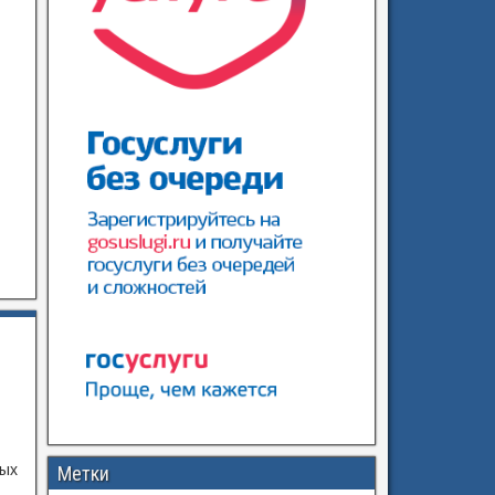
ных
Метки