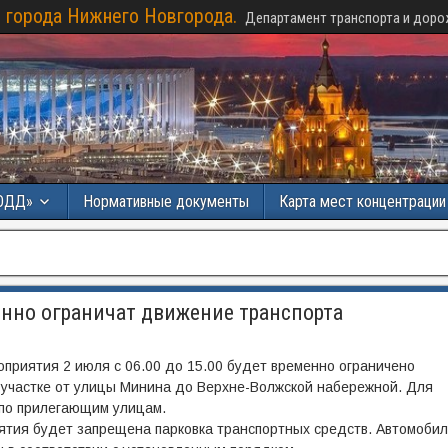
 города Нижнего Новгорода.
Департамент транспорта и доро
ОДД»
Нормативные документы
Карта мест концентраци
енно ограничат движение транспорта
приятия 2 июля с 06.00 до 15.00 будет временно ограничено
 участке от улицы Минина до Верхне-Волжской набережной. Для
 по прилегающим улицам.
ятия будет запрещена парковка транспортных средств. Автомобил