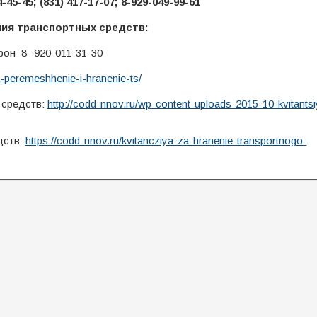
-45-45;
(831)
417-17-07; 8-929-049-99-61
ния транспортных средств:
фон 8- 920-011-31-30
a-peremeshhenie-i-hranenie-ts/
 средств:
http://codd-nnov.ru/wp-content-uploads-2015-10-kvitantsi
дств:
https://codd-nnov.ru/kvitancziya-za-hranenie-transportnogo-