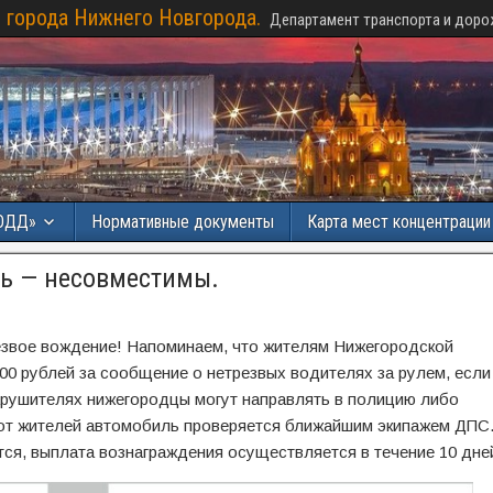
 города Нижнего Новгорода.
Департамент транспорта и доро
ОДД»
Нормативные документы
Карта мест концентраци
ль — несовместимы.
резвое вождение! Напоминаем, что жителям Нижегородской
00 рублей за сообщение о нетрезвых водителях за рулем, если
рушителях нижегородцы могут направлять в полицию либо
 от жителей автомобиль проверяется ближайшим экипажем ДПС
я, выплата вознаграждения осуществляется в течение 10 дне