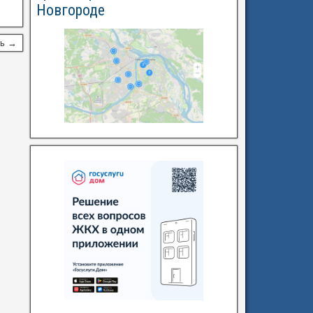
Новгороде
сь →