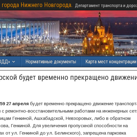
 города Нижнего Новгорода.
Департамент транспорта и доро
ОДД»
Нормативные документы
Карта мест концентраци
ерской будет временно прекращено движен
.59 27 апреля
будет временно прекращено движение транспорт
и с ремонтно-восстановительными работами на инженерных сет
ицам Генкиной, Ашхабадской, Невзоровых, либо в обратном
ова, Генкиной. Для увеличения пропускной способности на
 от ул. Генкиной до ул. Белинского), запрещена парковка