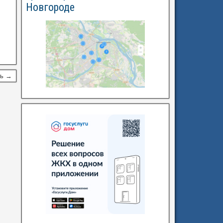
Новгороде
сь →