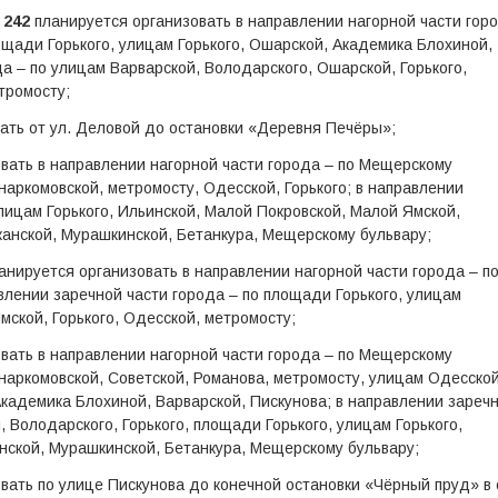
, 242
планируется организовать в направлении нагорной части гор
ощади Горького, улицам Горького, Ошарской, Академика Блохиной,
а – по улицам Варварской, Володарского, Ошарской, Горького,
тромосту;
ать от ул. Деловой до остановки «Деревня Печёры»;
вать в направлении нагорной части города – по Мещерскому
наркомовской, метромосту, Одесской, Горького; в направлении
лицам Горького, Ильинской, Малой Покровской, Малой Ямской,
жанской, Мурашкинской, Бетанкура, Мещерскому бульвару;
анируется организовать в направлении нагорной части города – п
влении заречной части города – по площади Горького, улицам
мской, Горького, Одесской, метромосту;
вать в направлении нагорной части города – по Мещерскому
наркомовской, Советской, Романова, метромосту, улицам Одесской
Академика Блохиной, Варварской, Пискунова; в направлении зареч
, Володарского, Горького, площади Горького, улицам Горького,
нской, Мурашкинской, Бетанкура, Мещерскому бульвару;
вать по улице Пискунова до конечной остановки «Чёрный пруд» в 