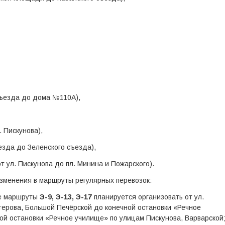
съезда до дома №110А),
. Пискунова),
езда до Зеленского съезда),
т ул. Пискунова до пл. Минина и Пожарского).
изменения в маршруты регулярных перевозок:
е маршруты
Э-9, Э-13, Э-17
планируется организовать от ул.
терова, Большой Печёрской до конечной остановки «Речное
ой остановки «Речное училище» по улицам Пискунова, Варварской