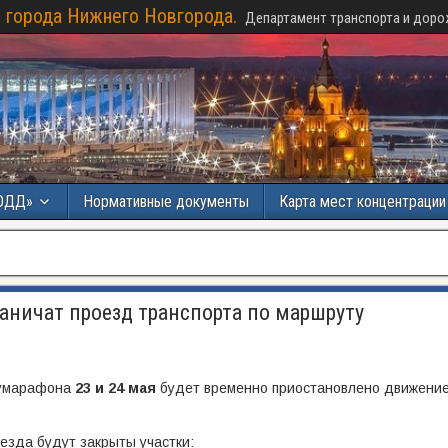
 города Нижнего Новгорода.
Департамент транспорта и доро
ОДД»
Нормативные документы
Карта мест концентраци
аничат проезд транспорта по маршруту
лумарафона
23 и 24 мая
будет временно приостановлено движени
езда будут закрыты участки: