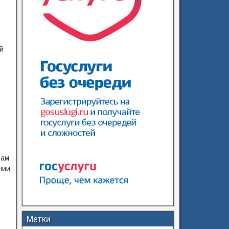
й
цам
нии
Метки