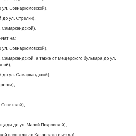
 ул. Совнаркомовской),
 до ул. Стрелки),
. Самаркандской).
чат на:
 ул. Совнаркомовской),
. Самаркандской, а также от Мещерского бульвара до ул.
ной),
 до ул. Самаркандской),
релки),
 Советской),
щади до ул. Малой Покровской),
кой площади до Казанского съезда),