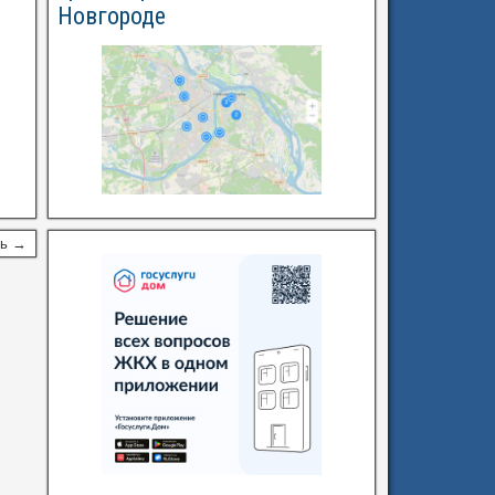
Новгороде
сь →