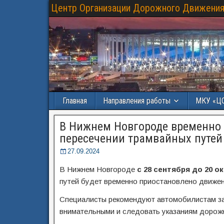
Центр Организации Дорожного Движения
Главная
Направления работы
МКУ «Ц
В Нижнем Новгороде временно 
пересечении трамвайных путей
27.09.2024
В Нижнем Новгороде
с 28 сентября до 20 о
путей будет временно приостановлено движен
Специалисты рекомендуют автомобилистам за
внимательными и следовать указаниям дорожн