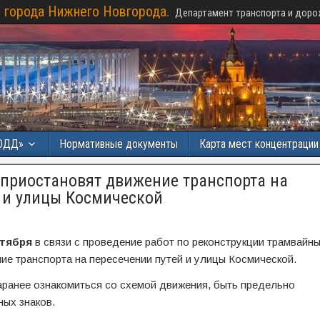
 города Нижнего Новгорода.
Департамент транспорта и доро
ОДД»
Нормативные документы
Карта мест концентраци
приостановят движение транспорта на
 и улицы Космической
ктября
в связи с проведение работ по реконструкции трамвайн
ие транспорта на пересечении путей и улицы Космической.
ранее ознакомиться со схемой движения, быть предельно
ых знаков.