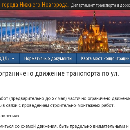
 города Нижнего Новгорода.
Департамент транспорта и доро
ОДД»
Нормативные документы
Карта мест концентраци
ограничено движение транспорта по ул.
абот (предварительно до 27 мая) частично ограничено движени
26 в связи с проведением строительно-монтажных работ.
равлениях.
миться со схемой движения, быть предельно внимательными и