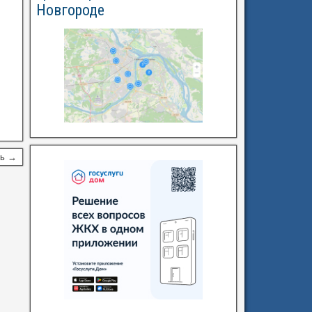
Новгороде
сь →