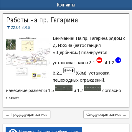
Контакты
Работы на пр. Гагарина
22.04.2016
Внимание! На пр. Гагарина рядом с
д. №234а (автостанция
«Щербинки») планируется
установка знаков 3.1
, 4.1.2
,
8.2.1
(80м), установка
пешеходных ограждений,
нанесение разметки 1.5
и 1.7
согласно
схеме
← Предыдущая запись
Следующая запись →
Версия сайта для слабовидящих