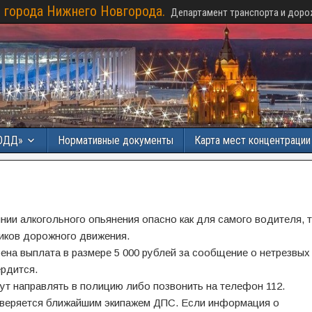
 города Нижнего Новгорода.
Департамент транспорта и доро
ОДД»
Нормативные документы
Карта мест концентраци
ии алкогольного опьянения опасно как для самого водителя, т
ников дорожного движения.
ена выплата в размере 5 000 рублей за сообщение о нетрезвых
рдится.
т направлять в полицию либо позвонить на телефон 112.
веряется ближайшим экипажем ДПС. Если информация о