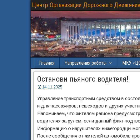
Центр Организации Дорожного Движения
Главная
Направления работы
МКУ «Ц
Останови пьяного водителя!
14.11.2025
Управление транспортным средством в состоян
и для пассажиров, пешеходов и других участ
Напоминаем, что жителям региона предусмотр
водителях за рулем, если данный факт подтве
Информацию о нарушителях нижегородцы могу
После сообщения от жителей автомобиль про