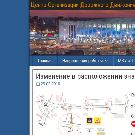
Центр Организации Дорожного Движения
Главная
Направления работы
МКУ «Ц
Изменение в расположении знак
25.02.2016
В
у
8
с