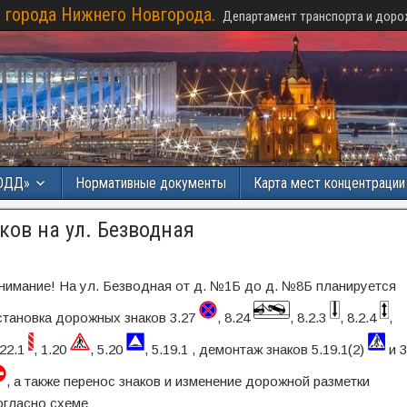
 города Нижнего Новгорода.
Департамент транспорта и доро
ОДД»
Нормативные документы
Карта мест концентраци
ов на ул. Безводная
нимание! На ул. Безводная от д. №1Б до д. №8Б планируется
становка дорожных знаков 3.27
, 8.24
, 8.2.3
, 8.2.4
,
.22.1
, 1.20
, 5.20
, 5.19.1 , демонтаж знаков 5.19.1(2)
и 3
, а также перенос знаков и изменение дорожной разметки
огласно схеме