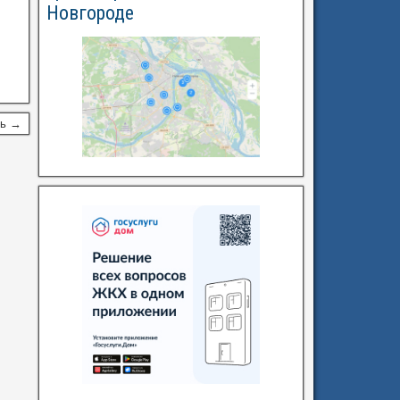
Новгороде
сь →