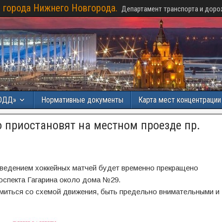
 города Нижнего Новгорода.
Департамент транспорта и доро
ОДД»
Нормативные документы
Карта мест концентраци
 приостановят на местном проезде пр.
проведением хоккейных матчей будет временно прекращено
оспекта Гагарина около дома №29.
миться со схемой движения, быть предельно внимательными и