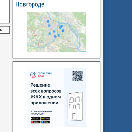
Новгороде
сь →