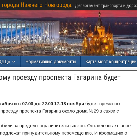
 города Нижнего Новгорода.
Департамент транспорта и доро
ОДД»
Нормативные документы
Карта мест концентраци
му проезду проспекта Гагарина будет
ноября и с 07.00 до 22.00 17-18 ноября
будет временно
проезду проспекта Гагарина около дома №29 в связи с
обили за пределы ограничительных зон. Оставленные в зоне
а подлежат принудительному перемещению. Информацию о