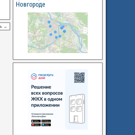
Новгороде
сь →