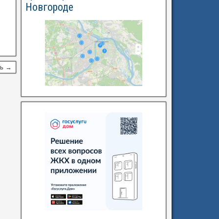
Новгороде
сь →