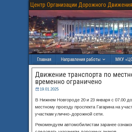
Центр Организации Дорожного Движения
Главная
Направления работы
МКУ «Ц
Движение транспорта по местно
временно ограничено
19.01.2025
В Нижнем Новгороде 20 и 23 января с 07.00 д
местному проезду проспекта Гагарина на уча
участкам улично-дорожной сети.
Рекомендуем автомобилистам заранее ознако
следовать указаниям дорожных знаков.