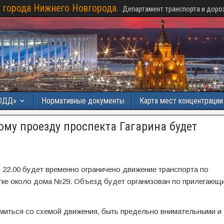
 города Нижнего Новгорода.
Департамент транспорта и доро
ОДД»
Нормативные документы
Карта мест концентраци
му проезду проспекта Гагарина будет
о 22.00 будет временно ограничено движение транспорта по
стке около дома №29. Объезд будет организован по прилегающ
миться со схемой движения, быть предельно внимательными и