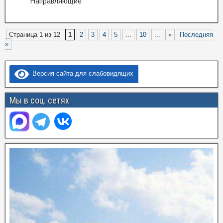
Направляющие
Страница 1 из 12
1
2
3
4
5
...
10
...
»
Последняя
»
Версия сайта для слабовидящих
Мы в соц. сетях