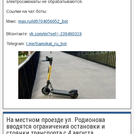
электросамокаты не обрабатываются.
Ссылки на чат-боты:
Макс:
max.ru/id9704056052_bot
ВКонтакте:
vk.com/im?sel=-239490319
Telegram:
t.me/Samokat_ru_bot
На местном проезде ул. Родионова
вводятся ограничения остановки и
стоянки транспорта с 4 августа