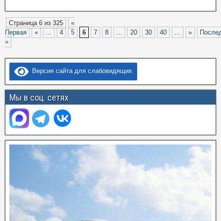
Страница 6 из 325
«
Первая
«
...
4
5
6
7
8
...
20
30
40
...
»
После
»
Версия сайта для слабовидящих
Мы в соц. сетях