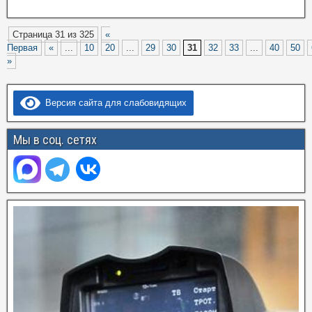
Страница 31 из 325
«
Первая
«
...
10
20
...
29
30
31
32
33
...
40
50
»
Версия сайта для слабовидящих
Мы в соц. сетях