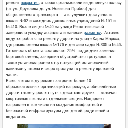
ремонт
покрытия
, а также организовали выделенную полосу
(от ул. Дружаева до ул. Новикова-Прибоя) для
общественного транспорта — это улучшит доступность
школы №62 и соседних дошкольных учреждений №151 и
№410. Возле лицея №40 на улице Решетниковской
завершили укладку асфальта и нанесли
разметку
. Активно
ведутся работы по ремонту дороги на улице Карла Маркса,
где расположены школа №176 и детские сады №305 и №46.
Готовность объекта составляет 25%: подрядчик заменил
бортовой камень, завершил обустройство тротуаров, а
также установил ранее отсутствующий остановочный
павильон у школы и скоро приступит к ремонту проезжей
части.
Всего в этом году ремонт затронет более 10
образовательных организаций напрямую, а обновлённые
дороги также упростят путь к десяткам других — включая
спортивные школы и отдельные секции. Нацпроект
направлен в том числе на создание комфортной и
безопасной инфраструктуры для детей, родителей и
педагогов.